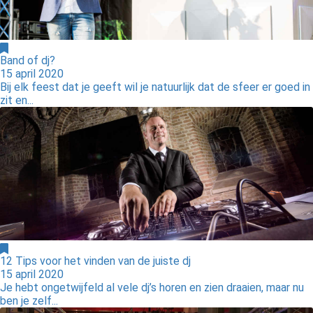
Band of dj?
15 april 2020
Bij elk feest dat je geeft wil je natuurlijk dat de sfeer er goed in
zit en...
12 Tips voor het vinden van de juiste dj
15 april 2020
Je hebt ongetwijfeld al vele dj’s horen en zien draaien, maar nu
ben je zelf...