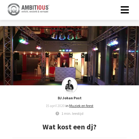
DJ Johan Post
15 april 2020
in
Muziek en feest
1 min. leestijd
Wat kost een dj?