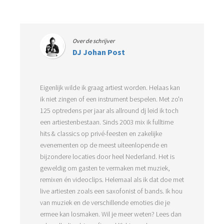
Over de schrijver
DJ Johan Post
Eigenlijk wilde ik graag artiest worden. Helaas kan
ik niet zingen of een instrument bespelen. Met zo'n
125 optredens per jaar als allround dj leid ik toch
een artiestenbestaan. Sinds 2003 mix ik fulltime
hits & classics op privé-feesten en zakelijke
evenementen op de meest uiteenlopende en
bijzondere locaties door heel Nederland. Het is
geweldig om gasten te vermaken met muziek,
remixen én videoclips. Helemaal als ik dat doe met
live artiesten zoals een saxofonist of bands. Ik hou
van muziek en de verschillende emoties die je
ermee kan losmaken. Wil je meer weten? Lees dan