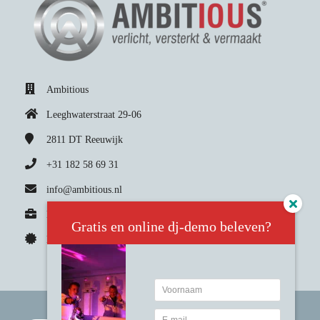
Ambitious
Leeghwaterstraat 29-06
2811 DT
Reeuwijk
+31 182 58 69 31
info@ambitious.nl
KvK nummer: 24.26.73.45
Gratis en online dj-demo beleven?
BTW nummer: NL8080.02.338.B01