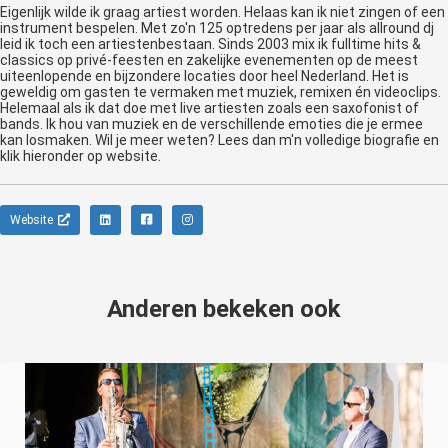
Eigenlijk wilde ik graag artiest worden. Helaas kan ik niet zingen of een
instrument bespelen. Met zo'n 125 optredens per jaar als allround dj
leid ik toch een artiestenbestaan. Sinds 2003 mix ik fulltime hits &
classics op privé-feesten en zakelijke evenementen op de meest
uiteenlopende en bijzondere locaties door heel Nederland. Het is
geweldig om gasten te vermaken met muziek, remixen én videoclips.
Helemaal als ik dat doe met live artiesten zoals een saxofonist of
bands. Ik hou van muziek en de verschillende emoties die je ermee
kan losmaken. Wil je meer weten? Lees dan m'n volledige biografie en
klik hieronder op website.
Website
Anderen bekeken ook