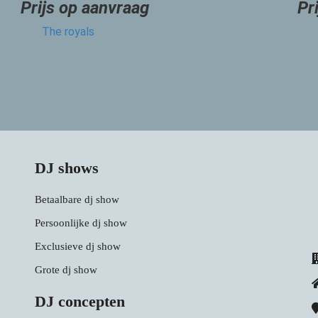
Prijs op aanvraag
Pr
The royals
DJ shows
Betaalbare dj show
Persoonlijke dj show
Exclusieve dj show
Grote dj show
DJ concepten