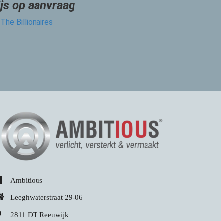
ijs op aanvraag
The Billionaires
Ambitious
Leeghwaterstraat 29-06
2811 DT
Reeuwijk