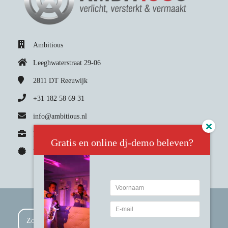
Ambitious
Leeghwaterstraat 29-06
2811 DT
Reeuwijk
+31 182 58 69 31
info@ambitious.nl
KvK nummer: 24.26.73.45
Gratis en online dj-demo beleven?
BTW nummer: NL8080.02.338.B01