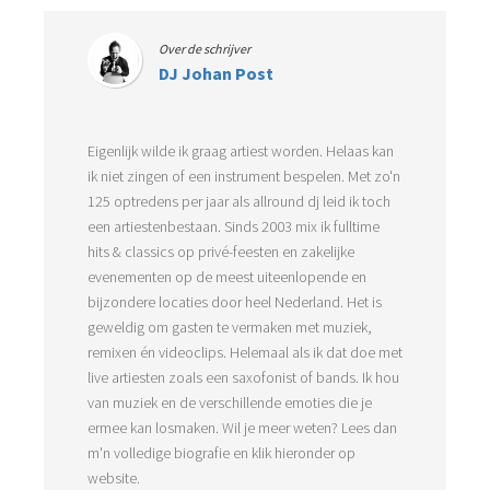
Over de schrijver
DJ Johan Post
Eigenlijk wilde ik graag artiest worden. Helaas kan
ik niet zingen of een instrument bespelen. Met zo'n
125 optredens per jaar als allround dj leid ik toch
een artiestenbestaan. Sinds 2003 mix ik fulltime
hits & classics op privé-feesten en zakelijke
evenementen op de meest uiteenlopende en
bijzondere locaties door heel Nederland. Het is
geweldig om gasten te vermaken met muziek,
remixen én videoclips. Helemaal als ik dat doe met
live artiesten zoals een saxofonist of bands. Ik hou
van muziek en de verschillende emoties die je
ermee kan losmaken. Wil je meer weten? Lees dan
m'n volledige biografie en klik hieronder op
website.