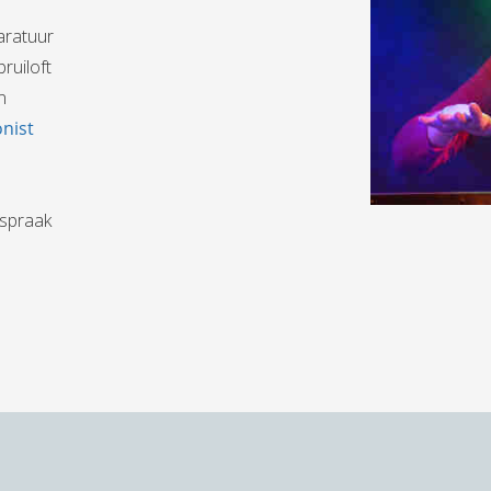
aratuur
ruiloft
n
onist
fspraak