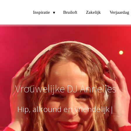
Inspiratie
Bruiloft
Zakelijk
Verjaardag
Vrouwelijke DJ Annelies
H
i
p
,
a
l
l
r
o
u
n
d
e
n
v
r
i
e
n
d
e
l
i
j
k