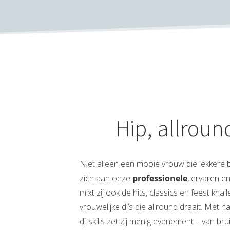
Hip, allroun
Niet alleen een mooie vrouw die lekkere 
zich aan onze
professionele
, ervaren en
mixt zij ook de hits, classics en feest knal
vrouwelijke dj’s die allround draait. Met h
dj-skills zet zij menig evenement – van bru