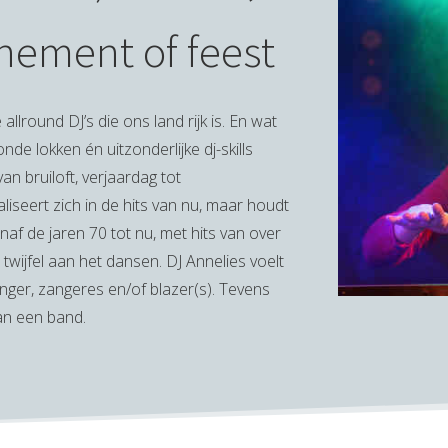
enement of feest
allround DJ’s die ons land rijk is. En wat
e lokken én uitzonderlijke dj-skills
an bruiloft, verjaardag tot
liseert zich in de hits van nu, maar houdt
anaf de jaren 70 tot nu, met hits van over
r twijfel aan het dansen. DJ Annelies voelt
er, zangeres en/of blazer(s). Tevens
van een band.