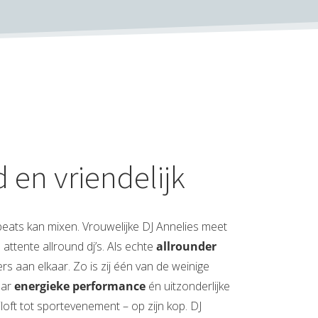
d en vriendelijk
beats kan mixen. Vrouwelijke DJ Annelies meet
 attente allround dj’s. Als echte
allrounder
lers aan elkaar. Zo is zij één van de weinige
aar
energieke performance
én uitzonderlijke
iloft tot sportevenement – op zijn kop. DJ