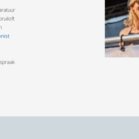
aratuur
ruiloft
n
onist
fspraak