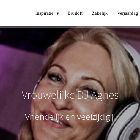
Inspiratie
Bruiloft
Zakelijk
Verjaardag
Vrouwelijke DJ Agnes
V
r
i
e
n
d
e
l
i
j
k
e
n
v
e
e
l
z
i
j
d
i
g