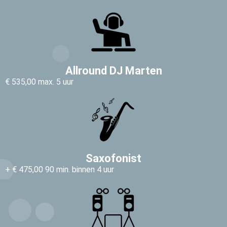
Allround DJ Marten
€ 535,00 max. 5 uur
Saxofonist
+ € 475,00 90 min. binnen 4 uur