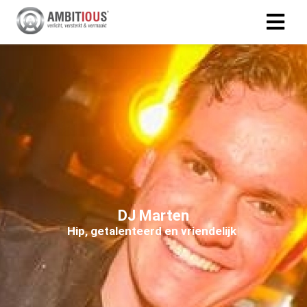
DJ Marten
H
i
p
,
g
e
t
a
l
e
n
t
e
e
r
d
e
n
v
r
i
e
n
d
e
l
i
j
k