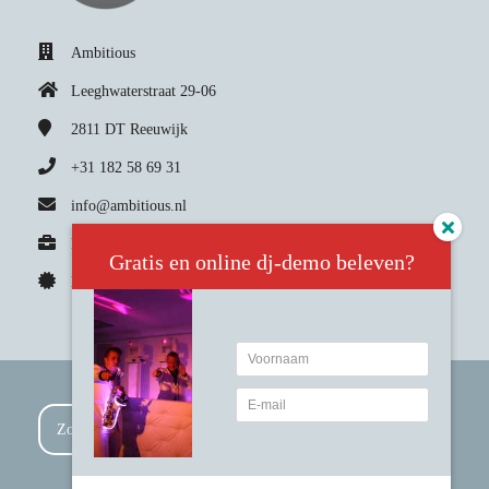
Ambitious
Leeghwaterstraat 29-06
2811 DT
Reeuwijk
+31 182 58 69 31
info@ambitious.nl
KvK nummer: 24.26.73.45
Gratis en online dj-demo beleven?
BTW nummer: NL8080.02.338.B01