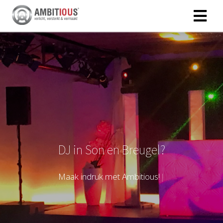
DJ in Son en Breugel?
M
a
a
k
i
n
d
r
u
k
m
e
t
A
m
b
i
t
i
o
u
s
!