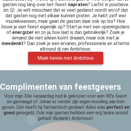
gasten nog lang over het feest
napraten
? Liefst in positieve
zin 😉. Je wilt misschien dat er veel gedanst wordt en/of dat
dat gasten nog met elkaar kunnen praten. Je hebt zelf wel
muziekwensen, maar gaan de gasten daar ook op los? Hoe
bouw je een feest eigenlijk op? Start je met een openingsdans
of
energizer
en zo ja, hoe laat is dan gebruikelijk? Zoek je
iemand die niet alleen komt draaien, maar ook met je
meedenkt
? Dan zoek je een ervaren, professionele en attente
allround dj van Ambitious.
Maak kennis met Ambitious
Complimenten van feestgevers
Voor mijn 30e verjaardag had ik gekozen voor een 90’s feest
en gevraagd of Johan er verder zijn eigen invulling aan kon
geven. Dat heeft hij fantastisch gedaan! Alles was
perfect en
goed
geregeld. Ook mijn gasten hebben een erg leuke avond
gehad! Bedankt Ambitious!