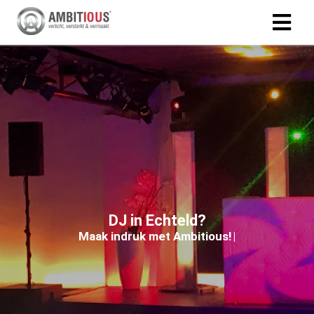
DJ in Echteld?
M
a
a
k
i
n
d
r
u
k
m
e
t
A
m
b
i
t
i
o
u
s
!