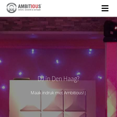
DJ in Den Haag?
M
a
a
k
i
n
d
r
u
k
m
e
t
A
m
b
i
t
i
o
u
s
!