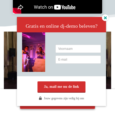
Gratis en online dj-demo beleven?
Ja, mail me nu de link
Jouw gegevens zijn veilig bij ons
Maak kennis met Ambitious
Paviljoen De Witte: Royal Class