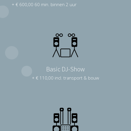
+ € 600,00 60 min. binnen 2 uur
Basic DJ-Show
+ € 110,00 incl. transport & bouw