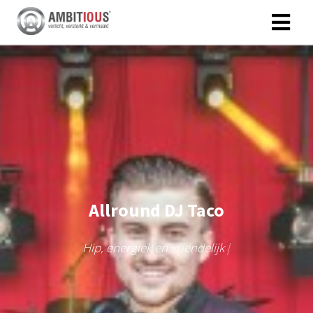
Allround DJ Taco
H
i
p
,
e
n
e
r
g
i
e
k
e
n
v
r
i
e
n
d
e
l
i
j
k