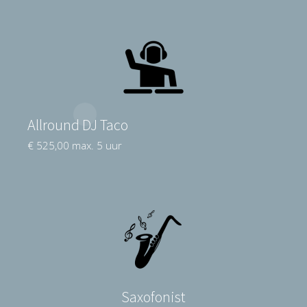
Allround DJ Taco
€ 525,00 max. 5 uur
Saxofonist